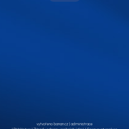
vytvořeno
banan.cz
|
administrace