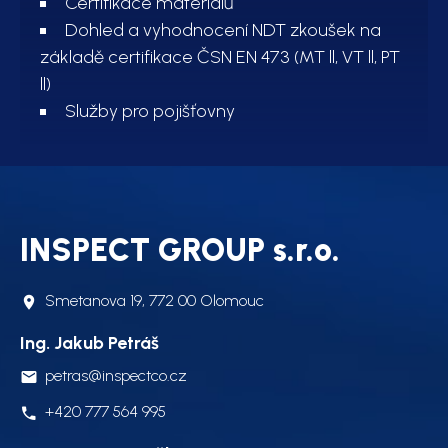
Certifikace materiálů
Dohled a vyhodnocení NDT zkoušek na
základě certifikace ČSN EN 473 (MT ll, VT ll, PT
ll)
Služby pro pojišťovny
INSPECT GROUP s.r.o.
Smetanova 19, 772 00 Olomouc
Ing. Jakub Petráš
petras@inspectco.cz
+420 777 564 995